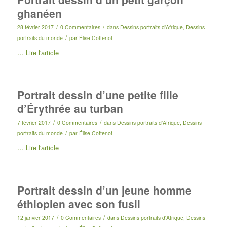
ghanéen
/
/
28 février 2017
0 Commentaires
dans
Dessins portraits d'Afrique
,
Dessins
/
portraits du monde
par
Élise Cottenot
…
Lire l'article
Portrait dessin d’une petite fille
d’Érythrée au turban
/
/
7 février 2017
0 Commentaires
dans
Dessins portraits d'Afrique
,
Dessins
/
portraits du monde
par
Élise Cottenot
…
Lire l'article
Portrait dessin d’un jeune homme
éthiopien avec son fusil
/
/
12 janvier 2017
0 Commentaires
dans
Dessins portraits d'Afrique
,
Dessins