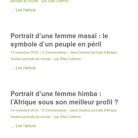
/
portraits du monde
par
Élise Cottenot
…
Lire l'article
Portrait d’une femme masaï : le
symbole d’un peuple en péril
/
/
15 novembre 2016
0 Commentaires
dans
Dessins portraits d'Afrique
,
/
Dessins portraits du monde
par
Élise Cottenot
…
Lire l'article
Portrait d’une femme himba :
l’Afrique sous son meilleur profil ?
/
/
14 novembre 2016
0 Commentaires
dans
Dessins portraits d'Afrique
,
/
Dessins portraits du monde
par
Élise Cottenot
…
Lire l'article