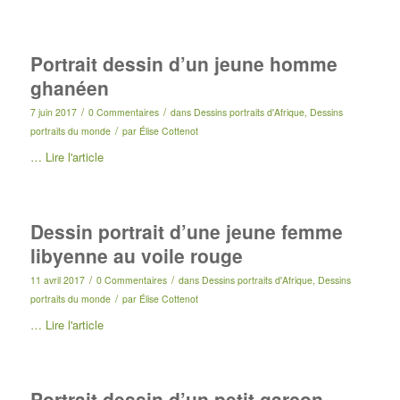
Portrait dessin d’un jeune homme
ghanéen
/
/
7 juin 2017
0 Commentaires
dans
Dessins portraits d'Afrique
,
Dessins
/
portraits du monde
par
Élise Cottenot
…
Lire l'article
Dessin portrait d’une jeune femme
libyenne au voile rouge
/
/
11 avril 2017
0 Commentaires
dans
Dessins portraits d'Afrique
,
Dessins
/
portraits du monde
par
Élise Cottenot
…
Lire l'article
Portrait dessin d’un petit garçon