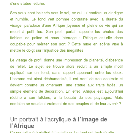
d’une statue fétiche.
Ses yeux sont baissés vers le sol, ce qui lui confère un air digne
et humble. Le fond vert pomme contraste avec la dureté du
visage, paradoxe d’une Afrique joyeuse et pleine de vie qui se
meurt à petit feu. Son profil parfait rappelle les photos des
fichiers de police et nous interroge : l’Afrique est-elle donc
coupable pour mériter son sort ? Cette mise en scène vise à
mettre le doigt sur l’injustice des inégalités.
Le visage de profil donne une impression de planéité, d’absence
de relief. Le sujet se trouve alors réduit à un simple motif
appliqué sur un fond, sans rapport apparent entre les deux.
L’homme est ainsi déshumanisé, il est sorti de son contexte et
devient comme un ornement, une statue aux traits figés, un
simple élément de décoration. En effet l’Afrique est aujourd’hui
réduite à son folklore, à la beauté de ses paysages. Mais
combien se soucient vraiment de ses peuples et de leur avenir ?
Un portrait à l‘acrylique
à l’image de
l’Afrique
Ce portrait a été réalisé à l’acrylique. Le fond est texturé afin