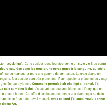
apier recyclé kraft. Cette couleur jaune brunâtre donne un style vieilli au portrai
uleurs saturées dans les tons bruns-ocres grâce à la sanguine, au sépia
infinité de nuances et toute une gamme de contrastes. La craie donne un
sanguine, à la couleur ocre très prononcée. Pour rappeler la présence du visag
e ghanéen au stylo noir.
Comme le portrait était très figé et frontal, j’ai
s sale et moins léché.
J’ai ajouté des coulures blanches à l’acrylique en
d’une brosse à dent. Cet effet d’éclaboussures donne une dynamique au dessin
ssures liées à un rude travail manuel.
Avec ce fond j’ai aussi voulu donner
 Street Art.