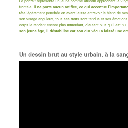
Le portrait représente un jeune homme africain approchant la ving
frontale.
Il ne porte aucun artifice, ce qui accentue l’importan
tête légèrement penchée en avant laisse entrevoir le blanc de ses 
son visage anguleux, tous ses traits sont tendus et ses émotion
corps le rendent encore plus intimidant, d’autant plus qu’il est nu.
son jeune âge, il déstabilise car son dur vécu a laissé une
Un dessin brut au style urbain, à la sang