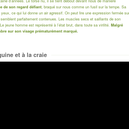
taine d’années. Le torse nu, il se tient debout devant nous de manière
ce de son regard défiant
, braqué sur nous comme un fusil sur la tempe. Sa
yeux, ce qui lui donne un air agressif. On peut lire une expression fermée su
s semblent parfaitement contenues. Les muscles secs et saillants de son
 Le jeune homme est représenté à l’état brut, dans toute sa virilité.
Malgré
 ombre sur son visage prématurément marqué.
uine et à la craie