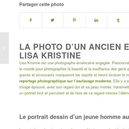
Partager cette photo
Portrait dessin d’une
LA PHOTO D’UN ANCIEN 
jeune tahitienne
LISA KRISTINE
mélancolique
Lisa Kristine est une photographe américaine engagée. Passionnée
le monde pour photographier la beauté et la souffrance des gens q
graves et émouvants marqueront les esprits et feront évoluer le
reportage photographique sur l’esclavage moderne.
Elle y a 
visage éprouvé, avec son regard dur et sa peau moirée, transmetta
un portrait brut et percutant et de faire de ce regard intense l’élé
Le portrait dessin d’un jeune homme au