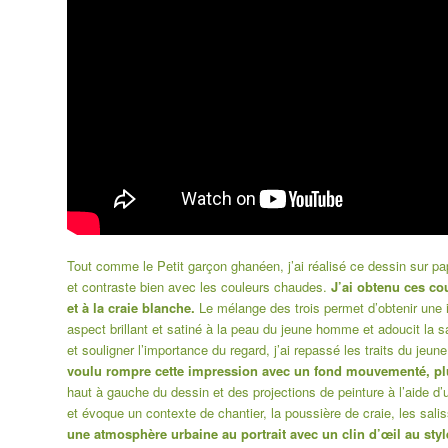
Tout comme le
Petit garçon ghanéen
, j’ai réalisé ce dessin sur p
et contraste bien avec les couleurs chaudes.
J’ai obtenu ces co
et à la craie blanche.
Le mélange des trois permet d’obtenir une 
aspect brillant et satiné à la peau du jeune homme et adoucit la 
et souligner l’importance du regard, j’ai repassé les traits du jeun
voulu rompre cette impression avec un fond mouvementé, plu
haut à gauche du dessin et des projections de peinture à l’aide 
et évoque un contexte de chantier, la poussière de craie, les sali
une atmosphère urbaine au portrait avec un clin d’œil au style