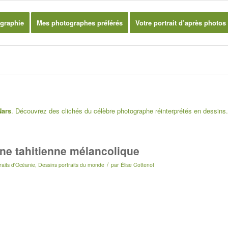
graphie
Mes photographes préférés
Votre portrait d’après photos
Nars
. Découvrez des clichés du célèbre photographe réinterprétés en dessins.
une tahitienne mélancolique
/
raits d'Océanie
,
Dessins portraits du monde
par
Élise Cottenot