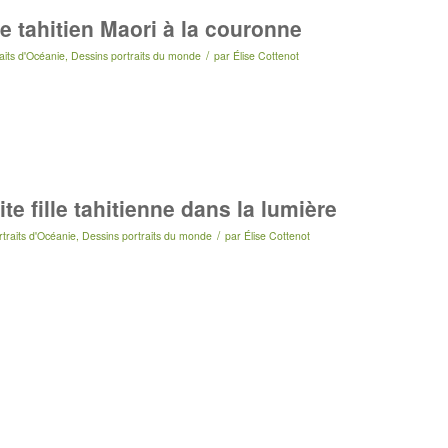
ne tahitien Maori à la couronne
/
aits d'Océanie
,
Dessins portraits du monde
par
Élise Cottenot
ite fille tahitienne dans la lumière
/
traits d'Océanie
,
Dessins portraits du monde
par
Élise Cottenot