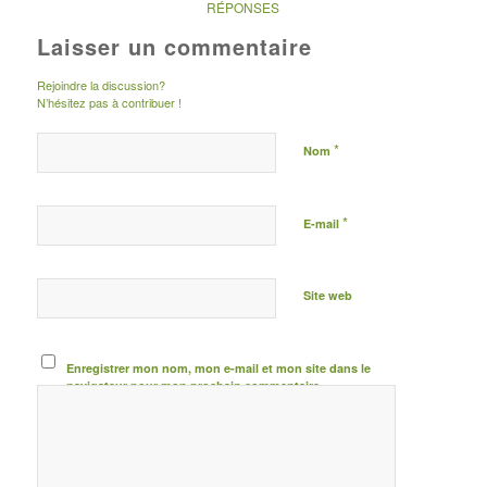
RÉPONSES
Laisser un commentaire
Rejoindre la discussion?
N’hésitez pas à contribuer !
*
Nom
*
E-mail
Site web
Enregistrer mon nom, mon e-mail et mon site dans le
navigateur pour mon prochain commentaire.