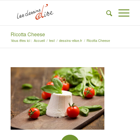
Ricotta Cheese
Vous êtes ici :
Accueil
/
test
/
dessins-elise.fr
/
Ricotta Cheese