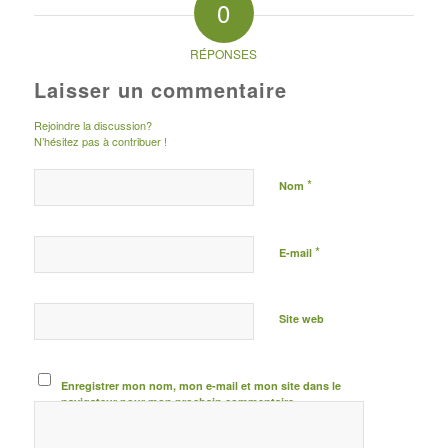
0
RÉPONSES
Laisser un commentaire
Rejoindre la discussion?
N’hésitez pas à contribuer !
*
Nom
*
E-mail
Site web
Enregistrer mon nom, mon e-mail et mon site dans le
navigateur pour mon prochain commentaire.